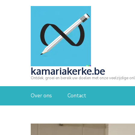
Ga
naar
inhoud
(druk
op
Enter)
kamariakerke.be
Ontdek, groei en bereik uw doelen met onze veelzijdige onl
Over ons
Contact