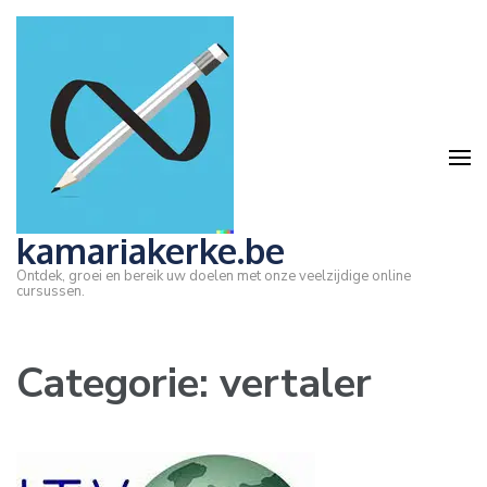
Ga
naar
inhoud
(druk
op
Enter)
kamariakerke.be
Ontdek, groei en bereik uw doelen met onze veelzijdige online
cursussen.
Categorie:
vertaler