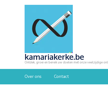
Ga
naar
inhoud
(druk
op
Enter)
kamariakerke.be
Ontdek, groei en bereik uw doelen met onze veelzijdige onl
Over ons
Contact