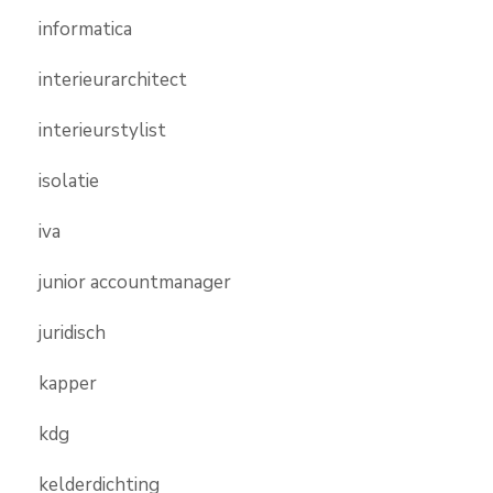
informatica
interieurarchitect
interieurstylist
isolatie
iva
junior accountmanager
juridisch
kapper
kdg
kelderdichting