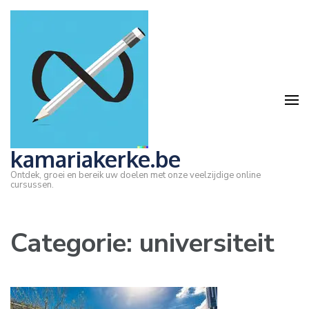
Ga
naar
inhoud
(druk
op
Enter)
kamariakerke.be
Ontdek, groei en bereik uw doelen met onze veelzijdige online
cursussen.
Categorie:
universiteit