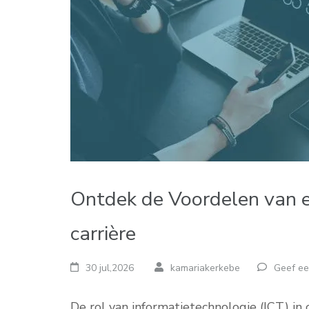
Ontdek de Voordelen van e
carrière
30 jul,2026
kamariakerkebe
Geef ee
De rol van informatietechnologie (ICT) in