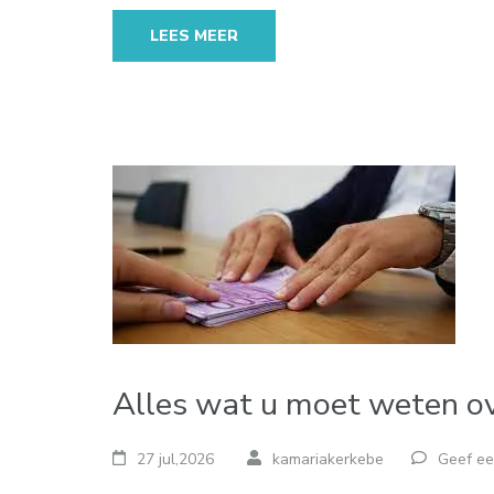
LEES MEER
Alles wat u moet weten ove
27 jul,2026
kamariakerkebe
Geef ee