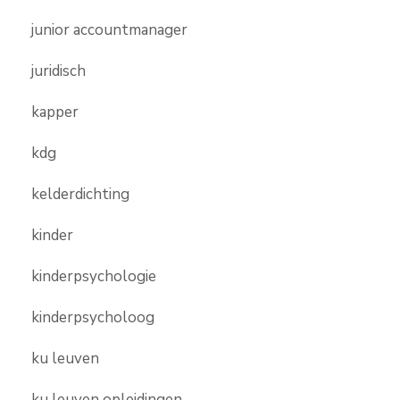
junior accountmanager
juridisch
kapper
kdg
kelderdichting
kinder
kinderpsychologie
kinderpsycholoog
ku leuven
ku leuven opleidingen