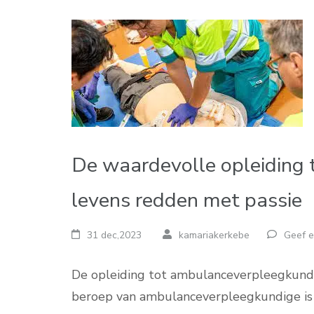
De waardevolle opleiding
levens redden met passie
31 dec,2023
kamariakerkebe
Geef e
De opleiding tot ambulanceverpleegkundi
beroep van ambulanceverpleegkundige is e