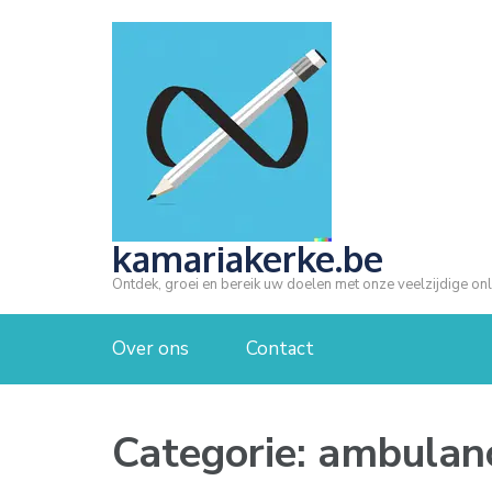
Ga
naar
inhoud
(druk
op
Enter)
kamariakerke.be
Ontdek, groei en bereik uw doelen met onze veelzijdige onl
Over ons
Contact
Categorie:
ambulan