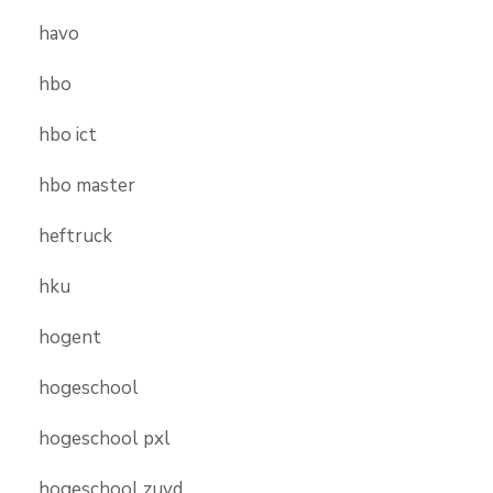
havo
hbo
hbo ict
hbo master
heftruck
hku
hogent
hogeschool
hogeschool pxl
hogeschool zuyd