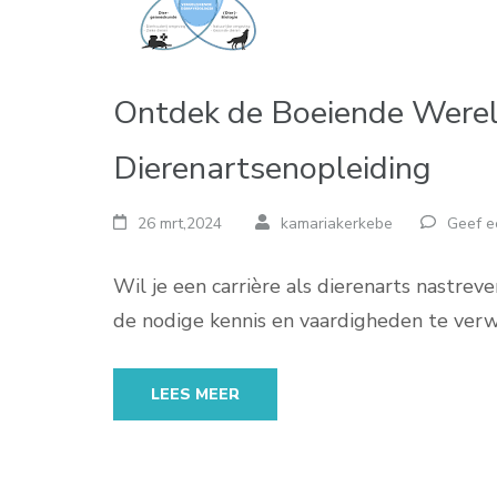
Ontdek de Boeiende Werel
Dierenartsenopleiding
26 mrt,2024
kamariakerkebe
Geef e
Wil je een carrière als dierenarts nastr
de nodige kennis en vaardigheden te ver
LEES MEER