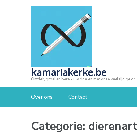
Ga
naar
inhoud
(druk
op
Enter)
kamariakerke.be
Ontdek, groei en bereik uw doelen met onze veelzijdige onl
Over ons
Contact
Categorie:
dierenar