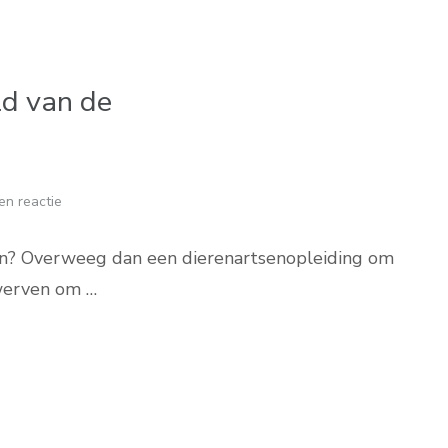
d van de
en reactie
even? Overweeg dan een dierenartsenopleiding om
werven om …