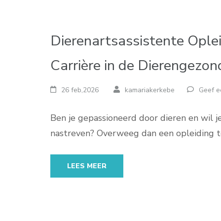
Dierenartsassistente Ople
Carrière in de Dierengezo
26 feb,2026
kamariakerkebe
Geef e
Ben je gepassioneerd door dieren en wil j
nastreven? Overweeg dan een opleiding t
LEES MEER