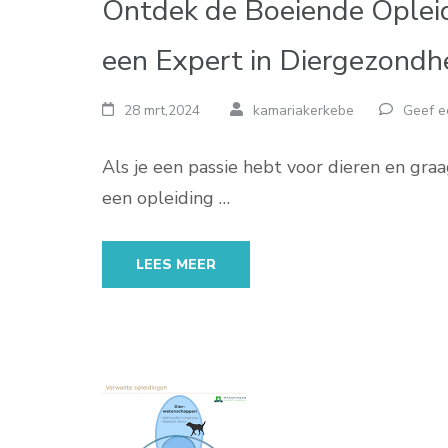
Ontdek de Boeiende Opleid
een Expert in Diergezondh
28 mrt,2024
kamariakerkebe
Geef e
Als je een passie hebt voor dieren en graa
een opleiding …
LEES MEER