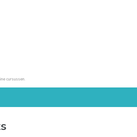
ine cursussen.
ts