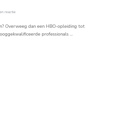
en reactie
even? Overweeg dan een HBO-opleiding tot
hooggekwalificeerde professionals …