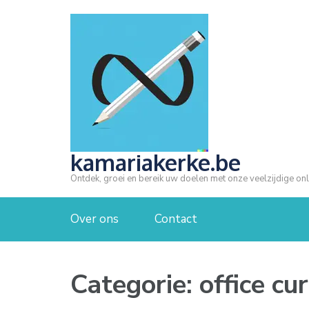
Ga
naar
inhoud
(druk
op
Enter)
kamariakerke.be
Ontdek, groei en bereik uw doelen met onze veelzijdige onl
Over ons
Contact
Categorie:
office cu