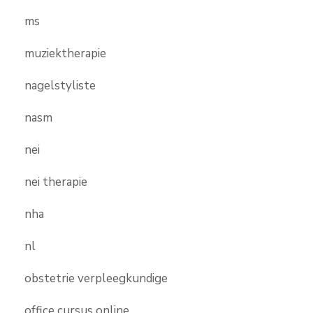
ms
muziektherapie
nagelstyliste
nasm
nei
nei therapie
nha
nl
obstetrie verpleegkundige
office cursus online