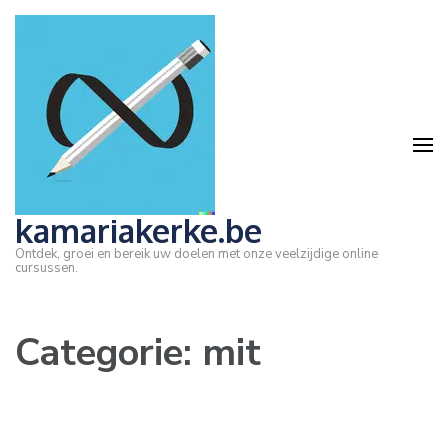
Ga
naar
inhoud
(druk
op
Enter)
kamariakerke.be
Ontdek, groei en bereik uw doelen met onze veelzijdige online
cursussen.
Categorie:
mit