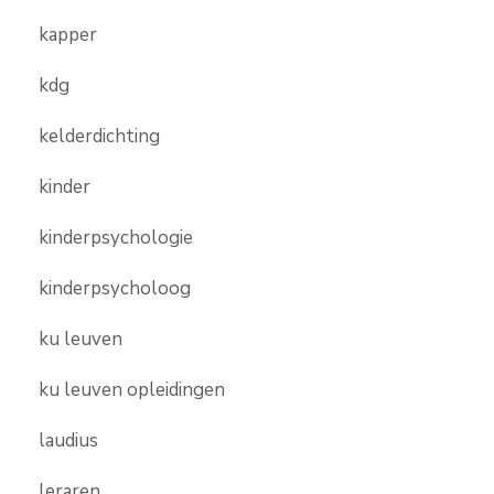
kapper
kdg
kelderdichting
kinder
kinderpsychologie
kinderpsycholoog
ku leuven
ku leuven opleidingen
laudius
leraren