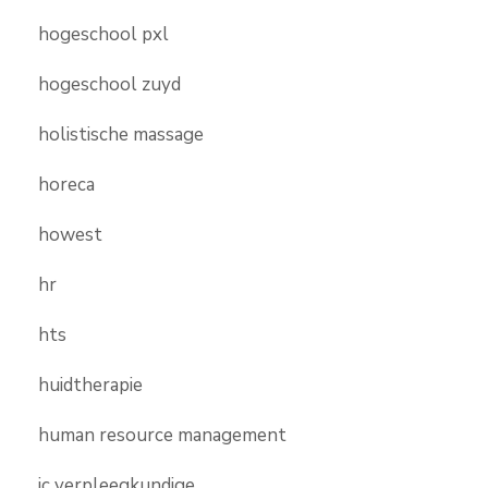
hogeschool pxl
hogeschool zuyd
holistische massage
horeca
howest
hr
hts
huidtherapie
human resource management
ic verpleegkundige