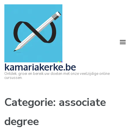
Ga
naar
inhoud
(druk
op
Enter)
kamariakerke.be
Ontdek, groei en bereik uw doelen met onze veelzijdige online
cursussen.
Categorie:
associate
degree