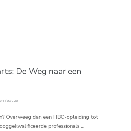
arts: De Weg naar een
en reactie
even? Overweeg dan een HBO-opleiding tot
hooggekwalificeerde professionals …