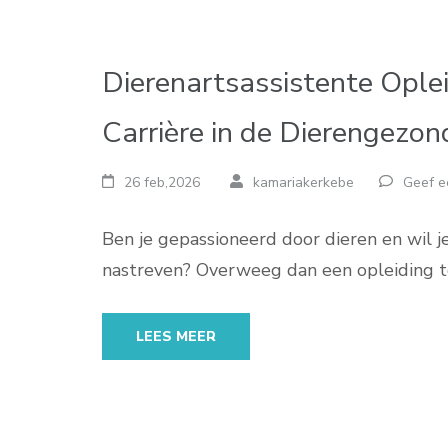
Dierenartsassistente Ople
Carrière in de Dierengezo
26 feb,2026
kamariakerkebe
Geef e
Ben je gepassioneerd door dieren en wil j
nastreven? Overweeg dan een opleiding t
LEES MEER