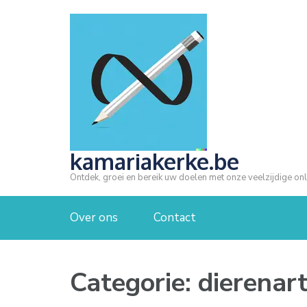
Ga
naar
inhoud
(druk
op
Enter)
kamariakerke.be
Ontdek, groei en bereik uw doelen met onze veelzijdige onl
Over ons
Contact
Categorie:
dierenar