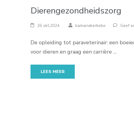
Dierengezondheidszorg
26 okt,2024
kamariakerkebe
Geef e
De opleiding tot paraveterinair: een boeie
voor dieren en graag een carrière …
LEES MEER