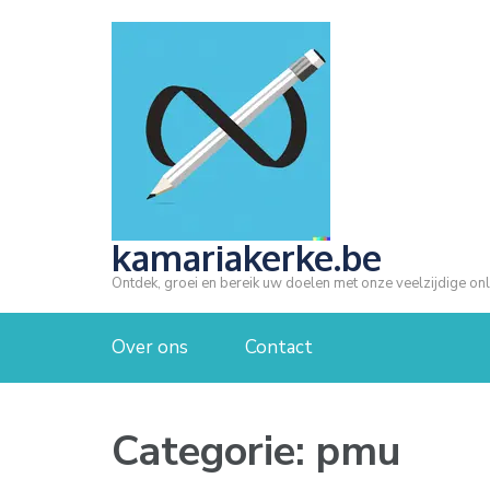
Ga
naar
inhoud
(druk
op
Enter)
kamariakerke.be
Ontdek, groei en bereik uw doelen met onze veelzijdige onl
Over ons
Contact
Categorie:
pmu