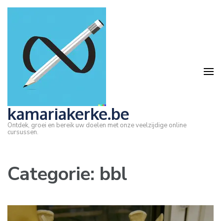
Ga
naar
inhoud
(druk
op
Enter)
kamariakerke.be
Ontdek, groei en bereik uw doelen met onze veelzijdige online
cursussen.
Categorie:
bbl