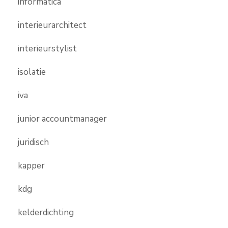
informatica
interieurarchitect
interieurstylist
isolatie
iva
junior accountmanager
juridisch
kapper
kdg
kelderdichting