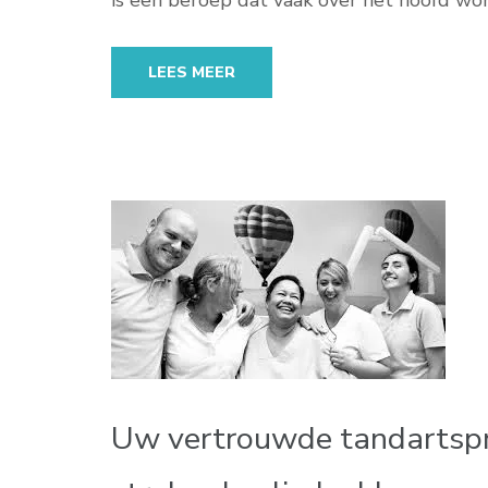
is een beroep dat vaak over het hoofd wo
LEES MEER
Uw vertrouwde tandartspra