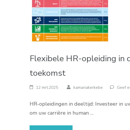
Flexibele HR-opleiding in d
toekomst
12 mrt,2025
kamariakerkebe
Geef e
HR-opleidingen in deeltijd: Investeer in 
om uw carrière in human …