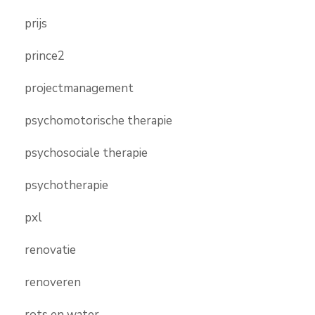
prijs
prince2
projectmanagement
psychomotorische therapie
psychosociale therapie
psychotherapie
pxl
renovatie
renoveren
rots en water