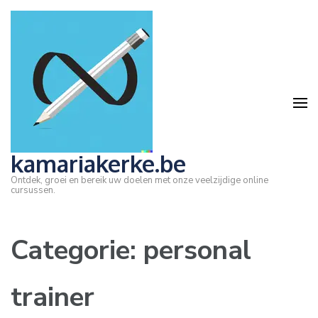
Ga
naar
inhoud
(druk
op
Enter)
kamariakerke.be
Ontdek, groei en bereik uw doelen met onze veelzijdige online
cursussen.
Categorie:
personal
trainer