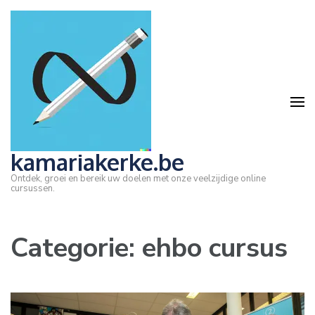
Ga
naar
inhoud
(druk
op
Enter)
kamariakerke.be
Ontdek, groei en bereik uw doelen met onze veelzijdige online
cursussen.
Categorie:
ehbo cursus