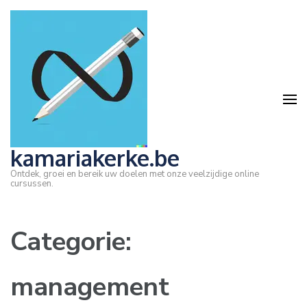
Ga
naar
inhoud
(druk
op
Enter)
kamariakerke.be
Ontdek, groei en bereik uw doelen met onze veelzijdige online
cursussen.
Categorie:
management