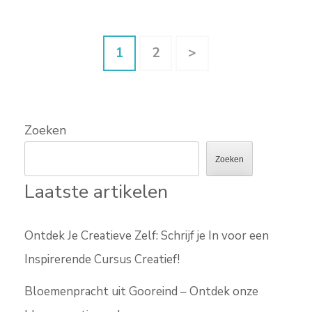
Berichten
Pagina
Pagina
1
2
>
paginering
Zoeken
Zoeken
Laatste artikelen
Ontdek Je Creatieve Zelf: Schrijf je In voor een
Inspirerende Cursus Creatief!
Bloemenpracht uit Gooreind – Ontdek onze