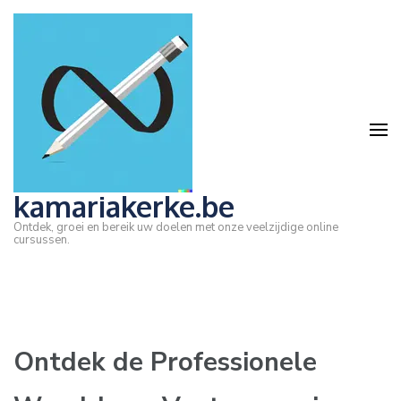
Ga
naar
inhoud
(druk
op
Enter)
kamariakerke.be
Ontdek, groei en bereik uw doelen met onze veelzijdige online
cursussen.
Ontdek de Professionele