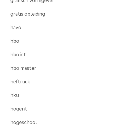
grafisch vormgever
gratis opleiding
havo
hbo
hbo ict
hbo master
heftruck
hku
hogent
hogeschool