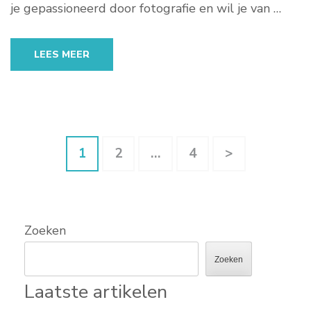
je gepassioneerd door fotografie en wil je van …
LEES MEER
Berichten
Pagina
Pagina
Pagina
1
2
…
4
>
paginering
Zoeken
Zoeken
Laatste artikelen