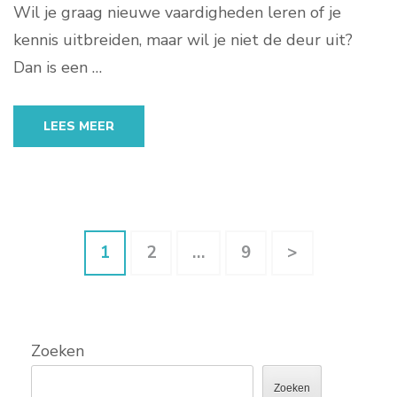
Wil je graag nieuwe vaardigheden leren of je
kennis uitbreiden, maar wil je niet de deur uit?
Dan is een …
LEES MEER
Berichten
Pagina
Pagina
Pagina
1
2
…
9
>
paginering
Zoeken
Zoeken