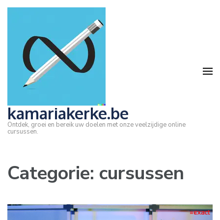
Ga
naar
inhoud
(druk
op
Enter)
kamariakerke.be
Ontdek, groei en bereik uw doelen met onze veelzijdige online
cursussen.
Categorie:
cursussen