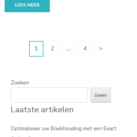
LEES MEER
Berichten
Pagina
Pagina
Pagina
1
2
…
4
>
paginering
Zoeken
Zoeken
Laatste artikelen
Optimaliseer uw Boekhouding met een Exact