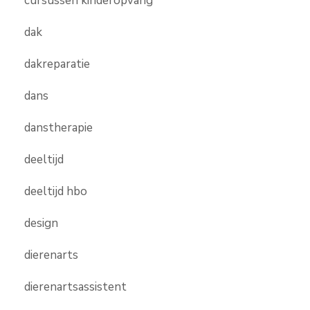
cursussen kinderopvang
dak
dakreparatie
dans
danstherapie
deeltijd
deeltijd hbo
design
dierenarts
dierenartsassistent