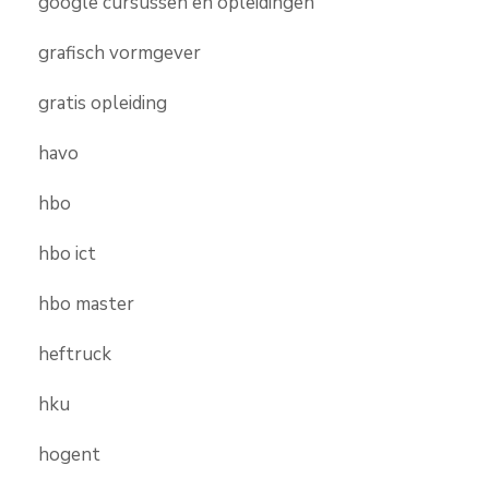
google cursussen en opleidingen
grafisch vormgever
gratis opleiding
havo
hbo
hbo ict
hbo master
heftruck
hku
hogent