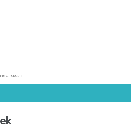
ine cursussen.
iek