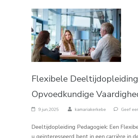
Flexibele Deeltijdopleidi
Opvoedkundige Vaardighe
9 jun,2025
kamariakerkebe
Geef een
Deeltijdopleiding Pedagogiek: Een Flexi
u geïnteresseerd bent in een carrière in 