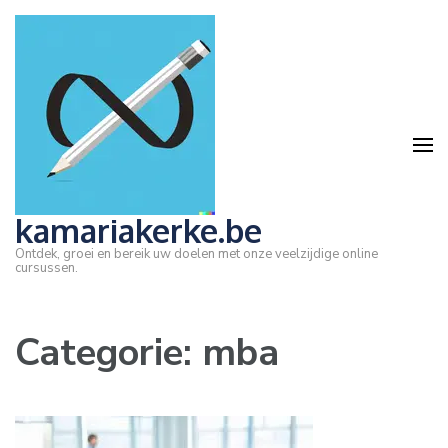
Ga
naar
inhoud
(druk
op
Enter)
kamariakerke.be
Ontdek, groei en bereik uw doelen met onze veelzijdige online
cursussen.
Categorie:
mba