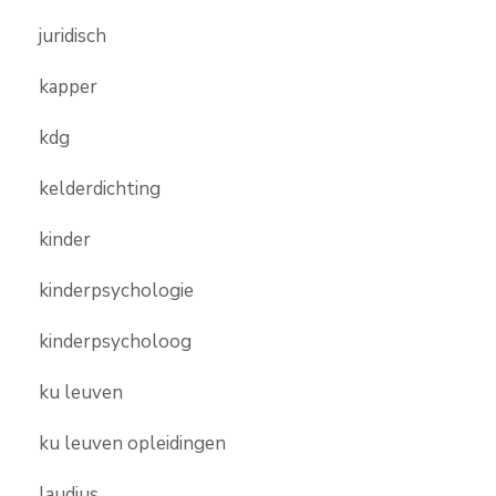
juridisch
kapper
kdg
kelderdichting
kinder
kinderpsychologie
kinderpsycholoog
ku leuven
ku leuven opleidingen
laudius