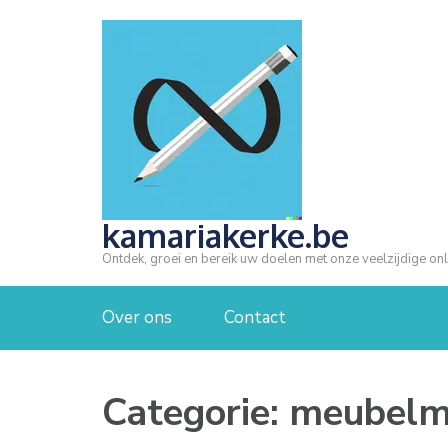
Ga
naar
inhoud
(druk
op
Enter)
kamariakerke.be
Ontdek, groei en bereik uw doelen met onze veelzijdige onl
Over ons
Contact
Categorie:
meubelm