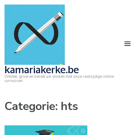
Ga
naar
inhoud
(druk
op
Enter)
kamariakerke.be
Ontdek, groei en bereik uw doelen met onze veelzijdige online
cursussen.
Categorie:
hts