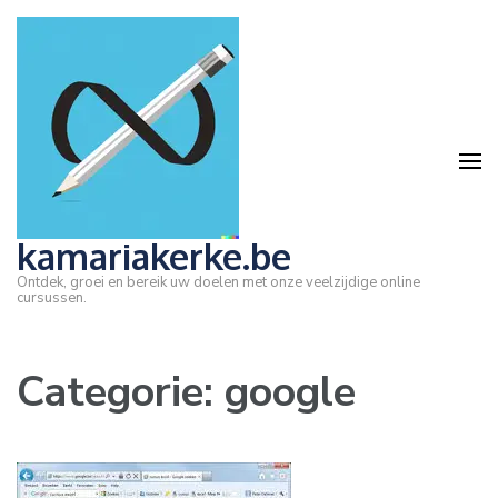
Ga
naar
inhoud
(druk
op
Enter)
kamariakerke.be
Ontdek, groei en bereik uw doelen met onze veelzijdige online
cursussen.
Categorie:
google