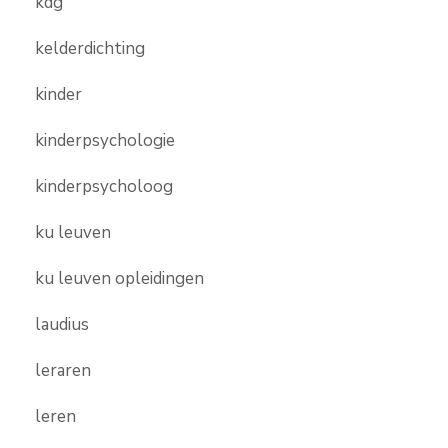
kdg
kelderdichting
kinder
kinderpsychologie
kinderpsycholoog
ku leuven
ku leuven opleidingen
laudius
leraren
leren