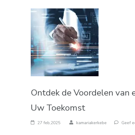
Ontdek de Voordelen van e
Uw Toekomst
27 feb,2025
kamariakerkebe
Geef e