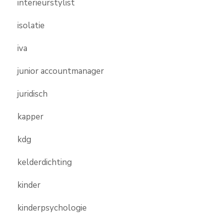
interieurstylist
isolatie
iva
junior accountmanager
juridisch
kapper
kdg
kelderdichting
kinder
kinderpsychologie