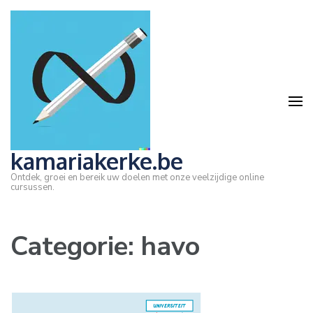
Ga
naar
inhoud
(druk
op
Enter)
kamariakerke.be
Ontdek, groei en bereik uw doelen met onze veelzijdige online
cursussen.
Categorie:
havo