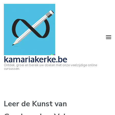
Ga
naar
inhoud
(druk
op
Enter)
kamariakerke.be
Ontdek, groei en bereik uw doelen met onze veelzijdige online
cursussen.
Leer de Kunst van