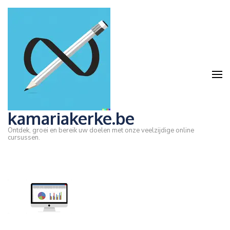
Ga
naar
inhoud
(druk
op
Enter)
kamariakerke.be
Ontdek, groei en bereik uw doelen met onze veelzijdige online
cursussen.