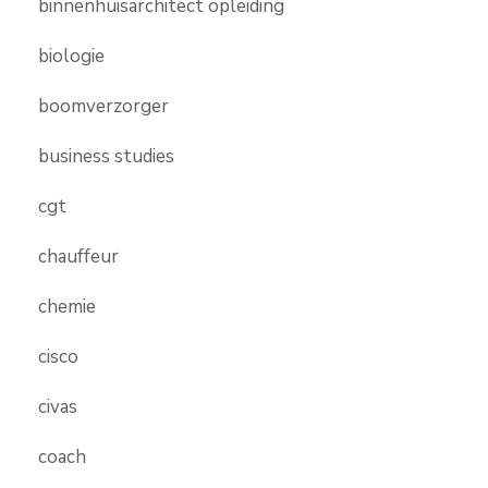
binnenhuisarchitect opleiding
biologie
boomverzorger
business studies
cgt
chauffeur
chemie
cisco
civas
coach