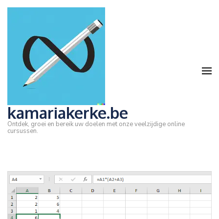
Ga
naar
inhoud
(druk
op
Enter)
kamariakerke.be
Ontdek, groei en bereik uw doelen met onze veelzijdige online
cursussen.