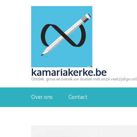
Ga
naar
inhoud
(druk
op
Enter)
kamariakerke.be
Ontdek, groei en bereik uw doelen met onze veelzijdige onl
Over ons
Contact