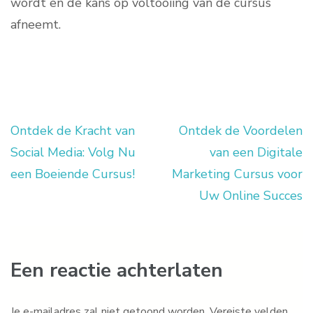
wordt en de kans op voltooiing van de cursus
afneemt.
Ontdek de Kracht van
Ontdek de Voordelen
Berichtnavigatie
Social Media: Volg Nu
van een Digitale
een Boeiende Cursus!
Marketing Cursus voor
Uw Online Succes
Een reactie achterlaten
Je e-mailadres zal niet getoond worden.
Vereiste velden