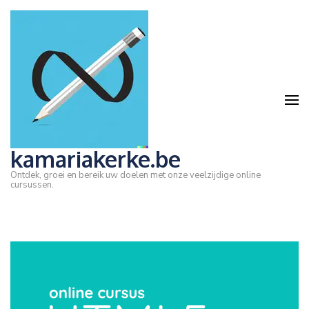
Ga
naar
inhoud
(druk
op
Enter)
kamariakerke.be
Ontdek, groei en bereik uw doelen met onze veelzijdige online
cursussen.