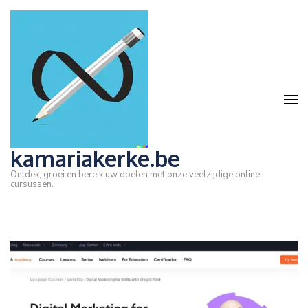
Ga
naar
inhoud
(druk
op
Enter)
kamariakerke.be
Ontdek, groei en bereik uw doelen met onze veelzijdige online
cursussen.