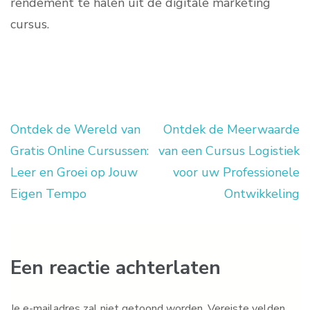
rendement te halen uit de digitale marketing
cursus.
Ontdek de Wereld van
Ontdek de Meerwaarde
Berichtnavigatie
Gratis Online Cursussen:
van een Cursus Logistiek
Leer en Groei op Jouw
voor uw Professionele
Eigen Tempo
Ontwikkeling
Een reactie achterlaten
Je e-mailadres zal niet getoond worden.
Vereiste velden