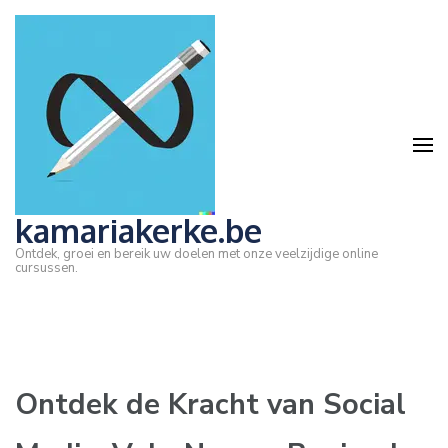
Ga
naar
inhoud
(druk
op
Enter)
kamariakerke.be
Ontdek, groei en bereik uw doelen met onze veelzijdige online
cursussen.
Ontdek de Kracht van Social