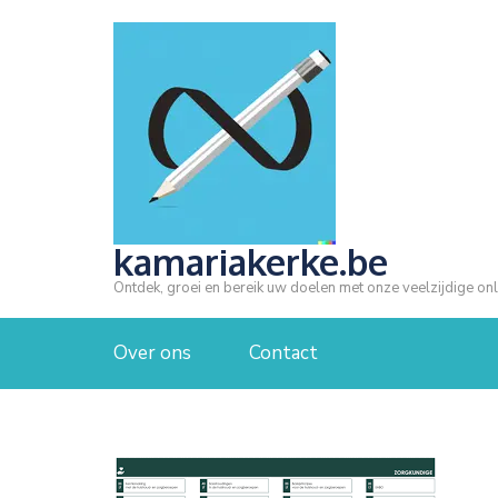
Ga
naar
inhoud
(druk
op
Enter)
kamariakerke.be
Ontdek, groei en bereik uw doelen met onze veelzijdige onl
Over ons
Contact