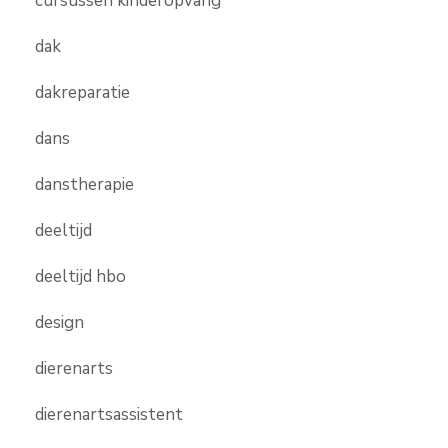
cursussen kinderopvang
dak
dakreparatie
dans
danstherapie
deeltijd
deeltijd hbo
design
dierenarts
dierenartsassistent