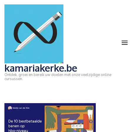
Ga
naar
inhoud
(druk
op
Enter)
kamariakerke.be
Ontdek, groei en bereik uw doelen met onze veelzijdige online
cursussen.