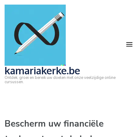
Ga
naar
inhoud
(druk
op
Enter)
kamariakerke.be
Ontdek, groei en bereik uw doelen met onze veelzijdige online
cursussen.
Bescherm uw financiële