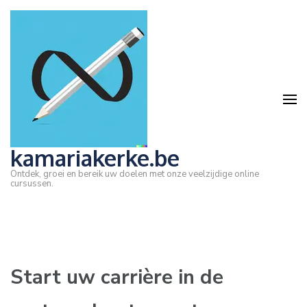
Ga
naar
inhoud
(druk
op
Enter)
kamariakerke.be
Ontdek, groei en bereik uw doelen met onze veelzijdige online
cursussen.
Start uw carrière in de