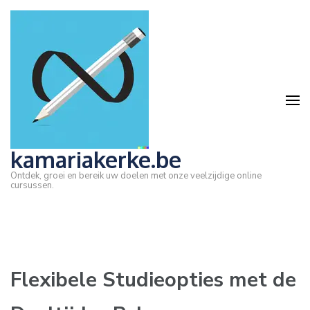
Ga
naar
inhoud
(druk
op
Enter)
kamariakerke.be
Ontdek, groei en bereik uw doelen met onze veelzijdige online
cursussen.
Flexibele Studieopties met de