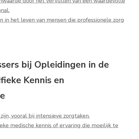
nwaarde door het vervullen van een waardevolle
nal.
n in het leven van mensen die professionele zorg
sers bij Opleidingen in de
ifieke Kennis en
ie
ijn, vooral bij intensieve zorgtaken.
ke medische kennis of ervaring die moeilijk te