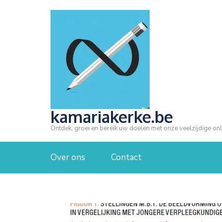
Ga
naar
inhoud
(druk
op
Enter)
kamariakerke.be
Ontdek, groei en bereik uw doelen met onze veelzijdige onl
Over ons
Contact