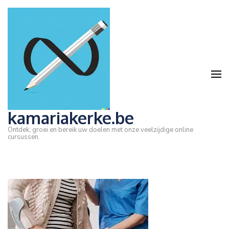
Ga
naar
inhoud
(druk
op
Enter)
kamariakerke.be
Ontdek, groei en bereik uw doelen met onze veelzijdige online
cursussen.